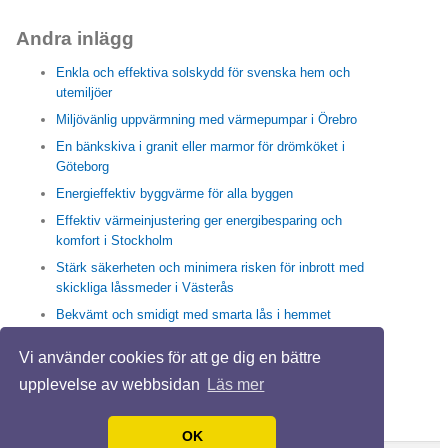
Andra inlägg
Enkla och effektiva solskydd för svenska hem och
utemiljöer
Miljövänlig uppvärmning med värmepumpar i Örebro
En bänkskiva i granit eller marmor för drömköket i
Göteborg
Energieffektiv byggvärme för alla byggen
Effektiv värmeinjustering ger energibesparing och
komfort i Stockholm
Stärk säkerheten och minimera risken för inbrott med
skickliga låssmeder i Västerås
Bekvämt och smidigt med smarta lås i hemmet
Enkla och effektiva sätt med högtrycksspolning i
Vi använder cookies för att ge dig en bättre
Stockholm för friska rör och rent avlopp
upplevelse av webbsidan
Läs mer
Trappstädning i Stockholm skapar en trivsam vardag
IMD ger hållbara energilösning för en BRF
OK