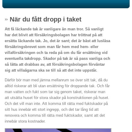
När du fått dropp i taket
Att få läckande tak är vanligare än man tror. Så vanligt
har det blivit att försäkringsbolagen har tröttnat på att
ersätta läckande tak. Jo, det är sant; det är bäst att lusläsa
försäkringsbrevet som man får hem med hem- eller
villaförsäkringen och ta reda på om du får ersättning vid
eventuella takdropp. Skador på tak är så pass vanliga och
så lätta att drabbas av, att försäkringsbolagen förväntar
sig att villaägarna ska se till så att det inte uppstår.
Därför bör man med jämna mellanrum se över sitt tak, då du
alltid riskerar att bli utan ersättning för droppande tak. Och får
man vatten och fukt som tar sig genom taket, riskerar man
att utsätta huset för stora skador på konstruktionen på huset.
Och det vill man inte. Att komma till rätta med fuktskador på
sitt hus innebär ett stort ingrepp, och det tar lång tid att
renovera och komma till rätta med fuktskador, samt att det
innebär stora kostnader.