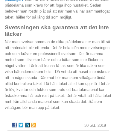
plåtdelarna som krävs för att foga ihop hustaket. Sedan
behöver man rostfri plåt så att när man väl har sammanfogat
taket, håller för så lång tid som möjligt.
Svetsningen ska garantera att det inte
läcker
När man svetsar samman de olika plåtdelarna ser man till så
att materialet blir ett enda. Det är hela idén med svetsningen
och som kräver en professionell svetsare. Det är samma
metod som tillverkar båtar och u-båtar som inte läcker in
något vatten. Tänk att kunna få tak som är lika säkra som
vilka båtunderred som helst. Då vet du att huset inte riskerar
att ta någon skada. Däremot bör man som villaägare ändå
alltid kontrollera taket. Då hål i taket alltid kan uppstå. Det är
är löv, kvistar och fukten som trots ett bra takmaterial kan
åstadkomma hål och rost på taket. Det är vitalt att hålla taket
rent från allehanda material som kan skada det. Så som
villaägare bör man upp på taket.
30 okt. 2019