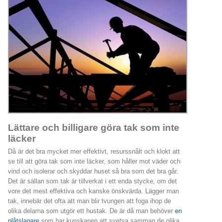
Lättare och billigare göra tak som inte
läcker
Då är det bra mycket mer effektivt, resurssnålt och klokt att
se till att göra tak som inte läcker, som håller mot väder och
vind och isolerar och skyddar huset så bra som det bra går.
Det är sällan som tak är tillverkat i ett enda stycke, om det
vore det mest effektiva och kanske önskvärda. Lägger man
tak, innebär det ofta att man blir tvungen att foga ihop de
olika delarna som utgör ett hustak. De är då man behöver
en
plåtslagare
som har kunskapen att svetsa samman de olika