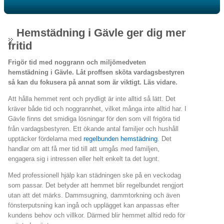
Hemstädning i Gävle ger dig mer
fritid
Frigör tid med noggrann och miljömedveten
hemstädning i Gävle. Låt proffsen sköta vardagsbestyren
så kan du fokusera på annat som är viktigt. Läs vidare.
Att hålla hemmet rent och prydligt är inte alltid så lätt. Det
kräver både tid och noggrannhet, vilket många inte alltid har. I
Gävle finns det smidiga lösningar för den som vill frigöra tid
från vardagsbestyren. Ett ökande antal familjer och hushåll
upptäcker fördelarna med
regelbunden hemstädning
. Det
handlar om att få mer tid till att umgås med familjen,
engagera sig i intressen eller helt enkelt ta det lugnt.
Med professionell hjälp kan städningen ske på en veckodag
som passar. Det betyder att hemmet blir regelbundet rengjort
utan att det märks. Dammsugning, dammtorkning och även
fönsterputsning kan ingå och upplägget kan anpassas efter
kundens behov och villkor. Därmed blir hemmet alltid redo för