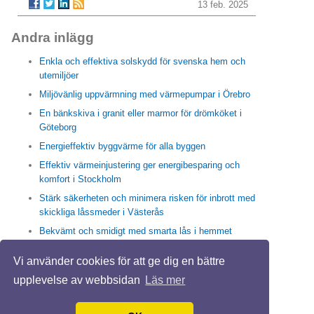
13 feb. 2025
Andra inlägg
Enkla och effektiva solskydd för svenska hem och
utemiljöer
Miljövänlig uppvärmning med värmepumpar i Örebro
En bänkskiva i granit eller marmor för drömköket i
Göteborg
Energieffektiv byggvärme för alla byggen
Effektiv värmeinjustering ger energibesparing och
komfort i Stockholm
Stärk säkerheten och minimera risken för inbrott med
skickliga låssmeder i Västerås
Bekvämt och smidigt med smarta lås i hemmet
Enkla och effektiva sätt med högtrycksspolning i
Vi använder cookies för att ge dig en bättre
Stockholm för friska rör och rent avlopp
upplevelse av webbsidan
Läs mer
Trappstädning i Stockholm skapar en trivsam vardag
IMD ger hållbara energilösning för en BRF