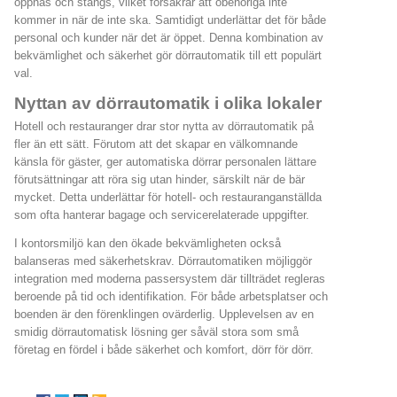
öppnas och stängs, vilket försäkrar att obehöriga inte
kommer in när de inte ska. Samtidigt underlättar det för både
personal och kunder när det är öppet. Denna kombination av
bekvämlighet och säkerhet gör dörrautomatik till ett populärt
val.
Nyttan av dörrautomatik i olika lokaler
Hotell och restauranger drar stor nytta av dörrautomatik på
fler än ett sätt. Förutom att det skapar en välkomnande
känsla för gäster, ger automatiska dörrar personalen lättare
förutsättningar att röra sig utan hinder, särskilt när de bär
mycket. Detta underlättar för hotell- och restauranganställda
som ofta hanterar bagage och servicerelaterade uppgifter.
I kontorsmiljö kan den ökade bekvämligheten också
balanseras med säkerhetskrav. Dörrautomatiken möjliggör
integration med moderna passersystem där tillträdet regleras
beroende på tid och identifikation. För både arbetsplatser och
boenden är den förenklingen ovärderlig. Upplevelsen av en
smidig dörrautomatisk lösning ger såväl stora som små
företag en fördel i både säkerhet och komfort, dörr för dörr.