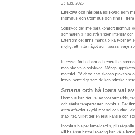
23 aug. 2025
Effektiva och hållbara solskydd som ma
inomhus och utomhus och finns i flera
Solskydd ger inte bara komfort inomhus oc
sommaren blir solstrålningen intensiv och 
Eftersom det finns många olika typer av so
möjligt att hitta något som passar varje sp
Intresset för hållbara och energibesparande 
man ska välja solskydd. Många uppskattar 
material. På detta sätt skapas praktiska 
insyn, samtidigt som de kan minska energ
Smarta och hållbara val av 
Utomhus kan rätt val av fönstermarkis, ter
och sänka temperaturen inomhus. Det finn
extra effektivt skydd mot sol och vind. V
stabilitet, vilket ger en rejäl känsla och 
Inomhus hjälper lamellgardin, plisségardin 
vill ha ännu bättre isolering kan välja hon