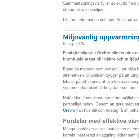
Sammanfattningsvis fyller solskydd flera 
uterum eller innemiljöer.
Läs mer information och tips för dig på we
Miljövänlig uppvärmni
6 aug. 2025
Fastighetsägare i Örebro sänker sina 
Inomhusklimatet blir bättre och miljöp
Bland de metoder som syftar till att hålla
alternativen. Grundidén bygger på att utnyt
lokaler på ett skonsamt och kostnadsbesp
systemen har blivit både tystare och mer d
Nuförtiden finns dessutom stora möjlighete
personliga behov. Genom att göra medvet
Örebro
kan hushåll och företag få en beha
Fördelar med effektiva v
Många upptäcker att en installation av e
korrekt installerad anläggning bidrar näml