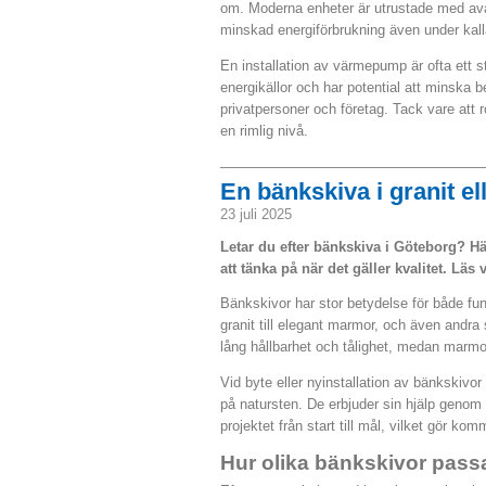
om. Moderna enheter är utrustade med avan
minskad energiförbrukning även under kall
En installation av värmepump är ofta ett
energikällor och har potential att minska b
privatpersoner och företag. Tack vare att r
en rimlig nivå.
En bänkskiva i granit e
23 juli 2025
Letar du efter bänkskiva i Göteborg? Hä
att tänka på när det gäller kvalitet. Läs 
Bänkskivor har stor betydelse för både fun
granit till elegant marmor, och även andra 
lång hållbarhet och tålighet, medan marmo
Vid byte eller nyinstallation av bänkskivo
på natursten. De erbjuder sin hjälp genom d
projektet från start till mål, vilket gör k
Hur olika bänkskivor passar