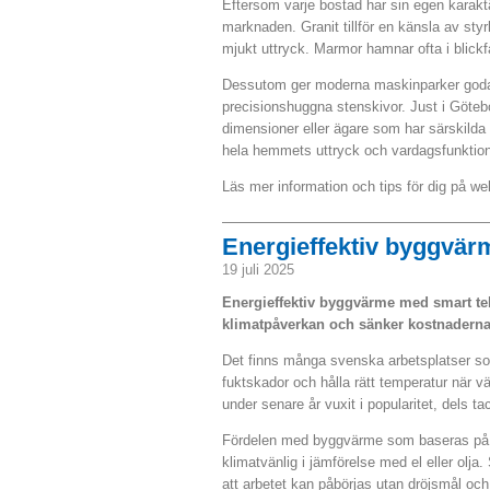
Eftersom varje bostad har sin egen karaktär,
marknaden. Granit tillför en känsla av styr
mjukt uttryck. Marmor hamnar ofta i blickf
Dessutom ger moderna maskinparker goda m
precisionshuggna stenskivor. Just i Göteb
dimensioner eller ägare som har särskilda
hela hemmets uttryck och vardagsfunktion
Läs mer information och tips för dig på we
Energieffektiv byggvärm
19 juli 2025
Energieffektiv byggvärme med smart tek
klimatpåverkan och sänker kostnaderna
Det finns många svenska arbetsplatser som
fuktskador och hålla rätt temperatur när v
under senare år vuxit i popularitet, dels 
Fördelen med byggvärme som baseras på pell
klimatvänlig i jämförelse med el eller olja
att arbetet kan påbörjas utan dröjsmål och