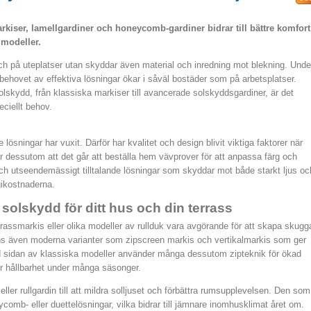
rkiser, lamellgardiner och honeycomb-gardiner bidrar till bättre komfort
 modeller.
h på uteplatser utan skyddar även material och inredning mot blekning. Unde
behovet av effektiva lösningar ökar i såväl bostäder som på arbetsplatser.
lskydd, från klassiska markiser till avancerade solskyddsgardiner, är det
eciellt behov.
lösningar har vuxit. Därför har kvalitet och design blivit viktiga faktorer när
dessutom att det går att beställa hem vävprover för att anpassa färg och
och utseendemässigt tilltalande lösningar som skyddar mot både starkt ljus oc
ikostnaderna.
solskydd för ditt hus och din terrass
rassmarkis eller olika modeller av rullduk vara avgörande för att skapa skugg
s även moderna varianter som zipscreen markis och vertikalmarkis som ger
id sidan av klassiska modeller använder många dessutom zipteknik för ökad
stor hållbarhet under många säsonger.
eller rullgardin till att mildra solljuset och förbättra rumsupplevelsen. Den som
eycomb- eller duettelösningar, vilka bidrar till jämnare inomhusklimat året om.