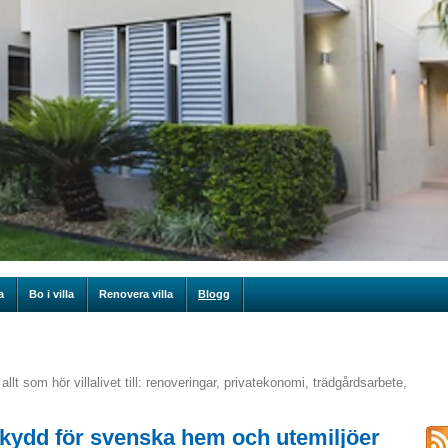
a
Bo i villa
Renovera villa
Blogg
allt som hör villalivet till: renoveringar, privatekonomi, trädgårdsarbete,
skydd för svenska hem och utemiljöer