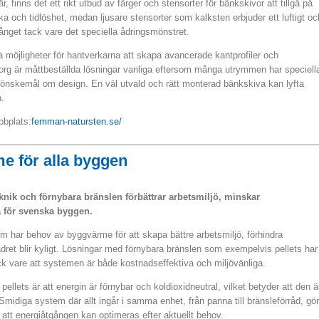
 finns det ett rikt utbud av färger och stensorter för bänkskivor att tillgå på
ka och tidlöshet, medan ljusare stensorter som kalksten erbjuder ett luftigt oc
ånget tack vare det speciella ådringsmönstret.
öjligheter för hantverkarna att skapa avancerade kantprofiler och
org är måttbeställda lösningar vanliga eftersom många utrymmen har speciell
 önskemål om design. En väl utvald och rätt monterad bänkskiva kan lyfta
.
bbplats:
femman-natursten.se/
e för alla byggen
nik och förnybara bränslen förbättrar arbetsmiljö, minskar
 för svenska byggen.
 har behov av byggvärme för att skapa bättre arbetsmiljö, förhindra
ädret blir kyligt. Lösningar med förnybara bränslen som exempelvis pellets har
tack vare att systemen är både kostnadseffektiva och miljövänliga.
ets är att energin är förnybar och koldioxidneutral, vilket betyder att den ä
. Smidiga system där allt ingår i samma enhet, från panna till bränsleförråd, gör
 att energiåtgången kan optimeras efter aktuellt behov.