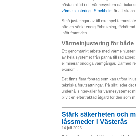
nästan alltid i ett värmesystem där balans
värmeinjustering i Stockholm
är att skapa
Små justeringar av till exempel termostater
ofta en sänkt energiförbrukning, förbättr
inför framtiden.
Värmeinjustering för både
Ett genomtänkt arbete med värmeinjusteri
av hela systemet från panna till radiator
eliminerar onödiga varmgångar. Därmed red
ekonomi.
Det finns flera företag som kan utföra inj
tekniska förutsättningar. På sikt leder de
underhållsintervaller för värmesystemet m
blivit en eftertraktad åtgärd för den som 
Stärk säkerheten och mi
låssmeder i Västerås
14 juli 2025