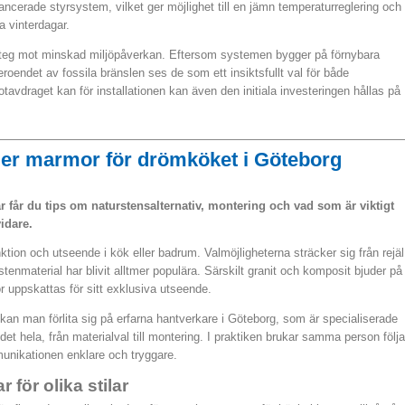
cerade styrsystem, vilket ger möjlighet till en jämn temperaturreglering och
a vinterdagar.
 steg mot minskad miljöpåverkan. Eftersom systemen bygger på förnybara
eroendet av fossila bränslen ses de som ett insiktsfullt val för både
otavdraget kan för installationen kan även den initiala investeringen hållas på
ller marmor för drömköket i Göteborg
r får du tips om naturstensalternativ, montering och vad som är viktigt
vidare.
ktion och utseende i kök eller badrum. Valmöjligheterna sträcker sig från rejäl
stenmaterial har blivit alltmer populära. Särskilt granit och komposit bjuder på
r uppskattas för sitt exklusiva utseende.
r kan man förlita sig på erfarna hantverkare i Göteborg, som är specialiserade
et hela, från materialval till montering. I praktiken brukar samma person följa
ommunikationen enklare och tryggare.
 för olika stilar