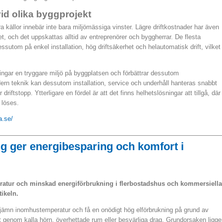
d olika byggprojekt
 källor innebär inte bara miljömässiga vinster. Lägre driftkostnader har även
et, och det uppskattas alltid av entreprenörer och byggherrar. De flesta
utom på enkel installation, hög driftsäkerhet och helautomatisk drift, vilket
ngar en tryggare miljö på byggplatsen och förbättrar dessutom
ern teknik kan dessutom installation, service och underhåll hanteras snabbt
riftstopp. Ytterligare en fördel är att det finns helhetslösningar att tillgå, där
 löses.
a.se/
ng ger energibesparing och komfort i
eratur och minskad energiförbrukning i flerbostadshus och kommersiella
tikeln.
jämn inomhustemperatur och få en onödigt hög elförbrukning på grund av
t genom kalla hörn, överhettade rum eller besvärliga drag. Grundorsaken ligge