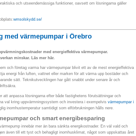
praktiska och utseendemässiga funktioner, oavsett om lösningarna gäller
bbplats:
wmsolskydd.se/
ng med värmepumpar i Örebro
uppvärmningskostnader med energieffektiva värmepumpar.
åverkan minskar. Läs mer här.
 hem och företag varma har värmepumpar blivit ett av de mest energieffektiva
tja energi från luften, vattnet eller marken för att värma upp bostäder och
arande sätt. Teknikutvecklingen har gått snabbt under senare år och
riftsäkra.
r att anpassa lösningarna efter både fastighetens förutsättningar och
na val kring uppvärmningssystem och investera i exempelvis
värmepumpar i
glig inomhustemperatur samtidigt som elförbrukningen hålls nere.
ärmepumpar och smart energibesparing
n värmepump innebär mer än bara sänkta energikostnader. En väl vald och
igen även till ett tyst och behagligt inomhusklimat, något som uppskattas året