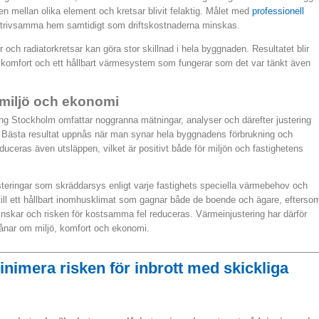
en mellan olika element och kretsar blivit felaktig. Målet med
professionell
 trivsamma hem samtidigt som driftskostnaderna minskas.
 och radiatorkretsar kan göra stor skillnad i hela byggnaden. Resultatet blir
ad komfort och ett hållbart värmesystem som fungerar som det var tänkt även
 miljö och ekonomi
ng Stockholm omfattar noggranna mätningar, analyser och därefter justering
er. Bästa resultat uppnås när man synar hela byggnadens förbrukning och
uceras även utsläppen, vilket är positivt både för miljön och fastighetens
usteringar som skräddarsys enligt varje fastighets speciella värmebehov och
t till ett hållbart inomhusklimat som gagnar både de boende och ägare, efterso
inskar och risken för kostsamma fel reduceras. Värmeinjustering har därför
månar om miljö, komfort och ekonomi.
nimera risken för inbrott med skickliga