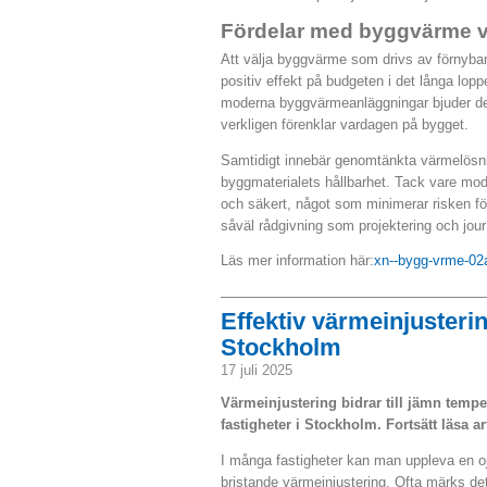
Fördelar med byggvärme vi
Att välja byggvärme som drivs av förnybara
positiv effekt på budgeten i det långa lopp
moderna byggvärmeanläggningar bjuder dess
verkligen förenklar vardagen på bygget.
Samtidigt innebär genomtänkta värmelösni
byggmaterialets hållbarhet. Tack vare mod
och säkert, något som minimerar risken för d
såväl rådgivning som projektering och jour
Läs mer information här:
xn--bygg-vrme-02
Effektiv värmeinjusteri
Stockholm
17 juli 2025
Värmeinjustering bidrar till jämn temp
fastigheter i Stockholm. Fortsätt läsa ar
I många fastigheter kan man uppleva en o
bristande värmeinjustering. Ofta märks de