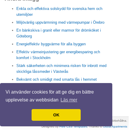
Enkla och effektiva solskydd för svenska hem och
utemiljöer
Miljövänlig uppvärmning med värmepumpar i Örebro
En bänkskiva i granit eller marmor för drömköket i
Göteborg
Energieffektiv byggvärme för alla byggen
Effektiv värmeinjustering ger energibesparing och
komfort i Stockholm
Stärk säkerheten och minimera risken för inbrott med
skickliga låssmeder i Västerås
Bekvämt och smidigt med smarta lås i hemmet
Enkla och effektiva sätt med högtrycksspolning i
Vi använder cookies för att ge dig en bättre
Stockholm för friska rör och rent avlopp
upplevelse av webbsidan
Läs mer
Trappstädning i Stockholm skapar en trivsam vardag
IMD ger hållbara energilösning för en BRF
OK
XHTML
-
CSS
© 2026 Köpavilla.se. Alla rättigheter förbehållna.
Designed by
Free CSS Templates
, Thanks to
Dubai Apartments