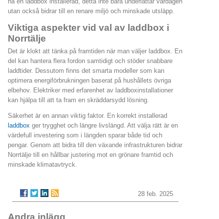
ha en laddbox installerad, detta inte bara underlättar vardagen
utan också bidrar till en renare miljö och minskade utsläpp.
Viktiga aspekter vid val av laddbox i
Norrtälje
Det är klokt att tänka på framtiden när man väljer laddbox. En
del kan hantera flera fordon samtidigt och stöder snabbare
laddtider. Dessutom finns det smarta modeller som kan
optimera energiförbrukningen baserat på hushållets övriga
elbehov. Elektriker med erfarenhet av laddboxinstallationer
kan hjälpa till att ta fram en skräddarsydd lösning.
Säkerhet är en annan viktig faktor. En korrekt installerad
laddbox
ger trygghet och längre livslängd. Att välja rätt är en
värdefull investering som i längden sparar både tid och
pengar. Genom att bidra till den växande infrastrukturen bidrar
Norrtälje till en hållbar justering mot en grönare framtid och
minskade klimatavtryck.
28 feb. 2025
Andra inlägg