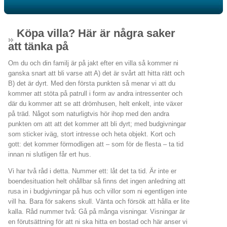
Köpa villa? Här är några saker
att tänka på
Om du och din familj är på jakt efter en villa så kommer ni
ganska snart att bli varse att A) det är svårt att hitta rätt och
B) det är dyrt. Med den första punkten så menar vi att du
kommer att stöta på patrull i form av andra intressenter och
där du kommer att se att drömhusen, helt enkelt, inte växer
på träd. Något som naturligtvis hör ihop med den andra
punkten om att att det kommer att bli dyrt; med budgivningar
som sticker iväg, stort intresse och heta objekt. Kort och
gott: det kommer förmodligen att – som för de flesta – ta tid
innan ni slutligen får ert hus.
Vi har två råd i detta. Nummer ett: låt det ta tid. Är inte er
boendesituation helt ohållbar så finns det ingen anledning att
rusa in i budgivningar på hus och villor som ni egentligen inte
vill ha. Bara för sakens skull. Vänta och försök att hålla er lite
kalla. Råd nummer två: Gå på många visningar. Visningar är
en förutsättning för att ni ska hitta en bostad och här anser vi