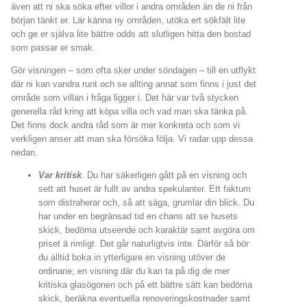
även att ni ska söka efter villor i andra områden än de ni från
början tänkt er. Lär känna ny områden, utöka ert sökfält lite
och ge er själva lite bättre odds att slutligen hitta den bostad
som passar er smak.
Gör visningen – som ofta sker under söndagen – till en utflykt
där ni kan vandra runt och se allting annat som finns i just det
område som villan i fråga ligger i. Det här var två stycken
generella råd kring att köpa villa och vad man ska tänka på.
Det finns dock andra råd som är mer konkreta och som vi
verkligen anser att man ska försöka följa. Vi radar upp dessa
nedan.
Var kritisk
. Du har säkerligen gått på en visning och
sett att huset är fullt av andra spekulanter. Ett faktum
som distraherar och, så att säga, grumlar din blick. Du
har under en begränsad tid en chans att se husets
skick, bedöma utseende och karaktär samt avgöra om
priset ä rimligt. Det går naturligtvis inte. Därför så bör
du alltid boka in ytterligare en visning utöver de
ordinarie; en visning där du kan ta på dig de mer
kritiska glasögonen och på ett bättre sätt kan bedöma
skick, beräkna eventuella renoveringskostnader samt