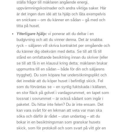
ställa frågor till mäklaren angående energi,
uppvärmningskostnader och andra viktiga saker. Här
är det ingen dum idé att ta hjälp och låta exempelvis
en snickare – om du känner en sådan – gå med och
titta på huset.
Ytterligare hjälp:
vi ponerar att du deltar i en
budgivning och att du vinner denna. Det är snabba
ryck – säljaren vill skriva kontraktet per omgående och
du känner dig obekväm med detta. Se till att få till
stånd en omfattande besiktning innan du skriver (eller
se till att få in en klausul kring detta; mäklaren brukar
uppmuntra till en sådan – både för din och säljarens
trygghet). Du som köpare har undersökningsplikt och
det innebär att du köper huset i befintligt skick. Fel
som du förväntas se – en synlig fuktskada i källaren,
en stor fläck på golvet i vardagsrummet, en tapet som
lossnat i sovrummet – är också sådant som ingår i
paketet. Du hittar inte felen? Du är inte ensam. Det
kan vara svårt för en lekman att veta var man ska
söka och därför är rådet – utan undantag – att du
bokar in en besiktningsman som granskar husets
skick, som för protokoll och som svart på vitt gör en