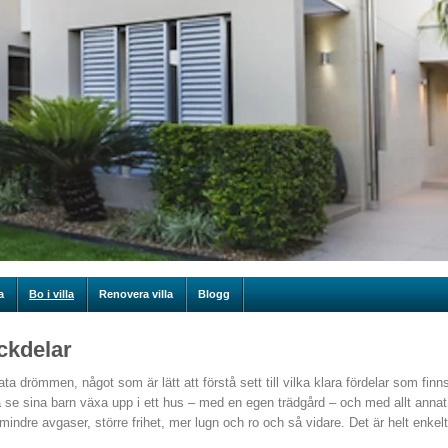
a
Bo i villa
Renovera villa
Blogg
ackdelar
ta drömmen, något som är lätt att förstå sett till vilka klara fördelar som finn
se sina barn växa upp i ett hus – med en egen trädgård – och med allt annat
indre avgaser, större frihet, mer lugn och ro och så vidare. Det är helt enkelt