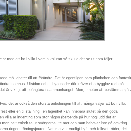
lar med att bo i villa i varsin kolumn så skulle det se ut som följer:
ade möjligheter till att förändra. Det är egentligen bara plånboken och fantasi
 ändra inomhus. Utsidan och tillbyggnader där kräver ofta bygglov (och på
det är viktigt att poängtera i sammanhanget. Men; friheten att bestämma själ
tvis; det är också den största anledningen till att många väljer att bo i villa.
 fest eller en tillställning i en lägenhet kan innebära slutet på den goda
n villa är ingenting som stör någon (beroende på hur högljudd det är
 kan man helt enkelt ta ut svängarna lite mer och man behöver inte gå omkring
nnarna ringer störningsjouren. Naturligtvis: vanligt hyfs och folkvett råder; det