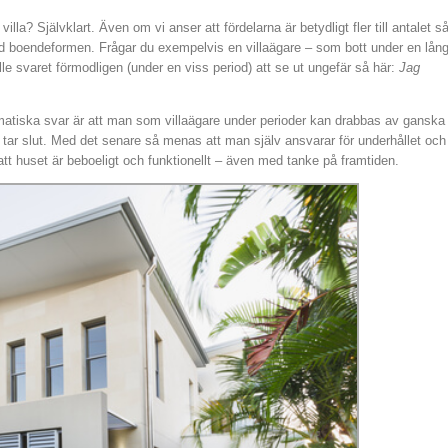
illa? Självklart. Även om vi anser att fördelarna är betydligt fler till antalet s
med boendeformen. Frågar du exempelvis en villaägare – som bott under en lån
lle svaret förmodligen (under en viss period) att se ut ungefär så här:
Jag
amatiska svar är att man som villaägare under perioder kan drabbas av ganska
t tar slut. Med det senare så menas att man själv ansvarar för underhållet och
tt huset är beboeligt och funktionellt – även med tanke på framtiden.