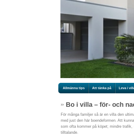
Allmänna tips
Att tänka på
Leva i vill
Bo i villa – för- och n
För många familjer så är en villa den ultima
med just den här boendeformen. Att kunna 
som ofta kommer på köpet; mindre trafik, m
tilltalande.