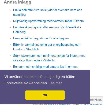
Andra inlägg
Enkla och effektiva solskydd för svenska hem och
utemiljöer
Miljövänlig uppvärmning med värmepumpar i Örebro
En bänkskiva i granit eller marmor för drömköket i
Göteborg
Energieffektiv byggvärme för alla byggen
Effektiv värmeinjustering ger energibesparing och
komfort i Stockholm
Stärk säkerheten och minimera risken för inbrott med
skickliga låssmeder i Västerås
Bekvämt och smidigt med smarta lås i hemmet
Enkla och effektiva sätt med högtrycksspolning i
Vi använder cookies för att ge dig en bättre
Stockholm för friska rör och rent avlopp
upplevelse av webbsidan
Läs mer
Trappstädning i Stockholm skapar en trivsam vardag
IMD ger hållbara energilösning för en BRF
OK
XHTML
-
CSS
© 2026 Köpavilla.se. Alla rättigheter förbehållna.
Designed by
Free CSS Templates
, Thanks to
Dubai Apartments