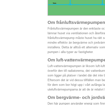
Om frånluftsvärmepumpe
Frånluftsvärmepumpen är den enklaste och
lämnar huset via ventilationen och återfö
frånluftsvärmepump måste huset ha rätt sor
mindre effektiv än bergvärme och jordvärme
installera. Detta är alltså ett alternativ so
pumpen i alla typer av fastigheter.
Om luft-vattenvärmepump
Luft-vattenvärmepumpen är liksom luft-lu
överför den till radiatorerna, det vattenb
som ligger på platser i landet där det inte b
Eftersom det är vid dessa tillfällen man 
för dem som bor högt upp i vårt avlånga
uteluftvärmepumparna är att de är relativt
Om bergvärme- och jord
Den här pumpen använder energi som finns 