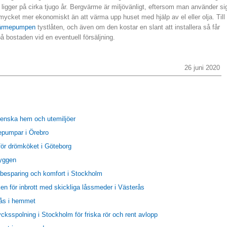
ligger på cirka tjugo år. Bergvärme är miljövänligt, eftersom man använder si
mycket mer ekonomiskt än att värma upp huset med hjälp av el eller olja. Till
ärmepumpen
tystlåten, och även om den kostar en slant att installera så får
å bostaden vid en eventuell försäljning.
26 juni 2020
venska hem och utemiljöer
epumpar i Örebro
 för drömköket i Göteborg
byggen
gibesparing och komfort i Stockholm
en för inbrott med skickliga låssmeder i Västerås
ås i hemmet
cksspolning i Stockholm för friska rör och rent avlopp