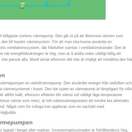
n
 billigaste sortens värmepump. Den går ut på att återvinna värmen som
ra den till husets värmesystem. För att man ska kunna använda en
ts ventilationssystem, där frånluften samlas i ventilationskanaler. Den är
 när energiförbrukningen är hög, men är å andra sidan väldigt billig att
m inte passar alla, bland annat eftersom det inte är möjligt att installera den hä
en
ftvärmepumpen en uteluftvärmepump. Den använder energin från uteluften och
urna värmesystemet i huset. Den här typen av värmepump är lämpligast för villo
lir alltför kallt, eftersom effekten blir sämre vid väldigt låga temperaturer.
behöver värme som mest, är luft-vattenvärmepumpen ett mindre bra alternativ
 land. Något som för många kan upplevas som en nackdel med
 högljudda.
värmepumpen
lagrad i berget eller marken. Investeringskostnaden är förhållandevis hög,