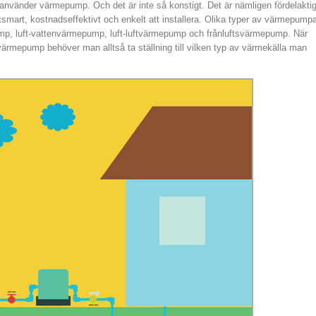
et använder värmepump. Och det är inte så konstigt. Det är nämligen fördelaktig
atsmart, kostnadseffektivt och enkelt att installera. Olika typer av värmepump
mp, luft-vattenvärmepump, luft-luftvärmepump och frånluftsvärmepump. När
värmepump behöver man alltså ta ställning till vilken typ av värmekälla man