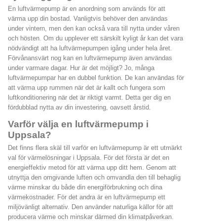
En luftvärmepump är en anordning som används för att
värma upp din bostad. Vanligtvis behöver den användas
under vintern, men den kan också vara till nytta under våren
och hösten. Om du upplever ett särskilt kyligt år kan det vara
nödvändigt att ha luftvärmepumpen igång under hela året.
Förvånansvärt nog kan en luftvärmepump även användas
under varmare dagar. Hur är det möjligt? Jo, många
luftvärmepumpar har en dubbel funktion. De kan användas för
att värma upp rummen när det är kallt och fungera som
luftkonditionering när det är riktigt varmt. Detta ger dig en
fördubblad nytta av din investering, oavsett årstid.
Varför välja en luftvärmepump i
Uppsala?
Det finns flera skäl till varför en luftvärmepump är ett utmärkt
val för värmelösningar i Uppsala. För det första är det en
energieffektiv metod för att värma upp ditt hem. Genom att
utnyttja den omgivande luften och omvandla den till behaglig
värme minskar du både din energiförbrukning och dina
värmekostnader. För det andra är en luftvärmepump ett
miljövänligt alternativ. Den använder naturliga källor för att
producera värme och minskar därmed din klimatpåverkan.