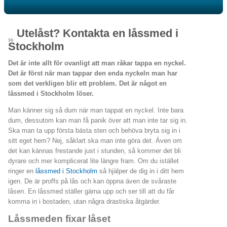
Utelåst? Kontakta en låssmed i
Stockholm
Det är inte allt för ovanligt att man råkar tappa en nyckel.
Det är först när man tappar den enda nyckeln man har
som det verkligen blir ett problem. Det är något en
låssmed i Stockholm löser.
Man känner sig så dum när man tappat en nyckel. Inte bara
dum, dessutom kan man få panik över att man inte tar sig in.
Ska man ta upp första bästa sten och behöva bryta sig in i
sitt eget hem? Nej, såklart ska man inte göra det. Även om
det kan kännas frestande just i stunden, så kommer det bli
dyrare och mer komplicerat lite längre fram. Om du istället
ringer en
låssmed i Stockholm
så hjälper de dig in i ditt hem
igen. De är proffs på lås och kan öppna även de svåraste
låsen. En låssmed ställer gärna upp och ser till att du får
komma in i bostaden, utan några drastiska åtgärder.
Låssmeden fixar låset