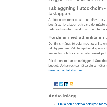
takläggare för att se till att ditt hus förblir 
Takläggning i Stockholm - Va
takläggare
Att lägga om taket på sitt hus själv kan ve
består av flera lager, och varje del måste 
farlig verksamhet, särskilt om du inte har 
Fördelar med att anlita en
Det finns många fördelar med att anlita en 
takläggare den nödvändiga kunskapen och e
användas och hur man arbetar säkert på h
För det andra kan en takläggare i Stockhol
budget. De kan också hjälpa dig att välja rä
www.hejmejplattakab.se
.
Andra inlägg
Enkla och effektiva solskydd för s