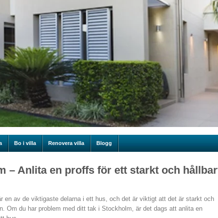
a
Bo i villa
Renovera villa
Blogg
– Anlita en proffs för ett starkt och hållbar
r en av de viktigaste delarna i ett hus, och det är viktigt att det är starkt och
n. Om du har problem med ditt tak i Stockholm, är det dags att anlita en