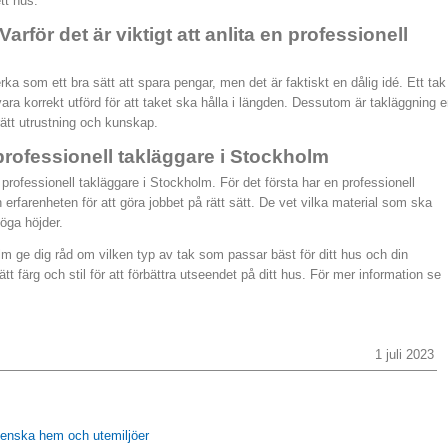
ett hus.
rför det är viktigt att anlita en professionell
rka som ett bra sätt att spara pengar, men det är faktiskt en dålig idé. Ett tak
vara korrekt utförd för att taket ska hålla i längden. Dessutom är takläggning 
rätt utrustning och kunskap.
 professionell takläggare i Stockholm
professionell takläggare i Stockholm. För det första har en professionell
rfarenheten för att göra jobbet på rätt sätt. De vet vilka material som ska
öga höjder.
m ge dig råd om vilken typ av tak som passar bäst för ditt hus och din
tt färg och stil för att förbättra utseendet på ditt hus. För mer information se
1 juli 2023
venska hem och utemiljöer