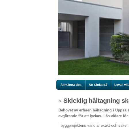
Allmänna tips
Att tänka på
Leva i vill
Skicklig håltagning sk
Behovet av erfaren håltagning i Uppsal
avgörande för att lyckas. Läs vidare för
I byggprojektens värld är exakt och säker h