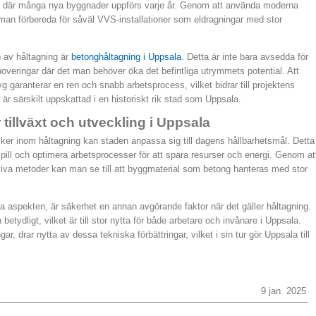
la, där många nya byggnader uppförs varje år. Genom att använda moderna
man förbereda för såväl VVS-installationer som eldragningar med stor
 av håltagning är
betonghåltagning i Uppsala
. Detta är inte bara avsedda för
overingar där det man behöver öka det befintliga utrymmets potential. Att
 garanterar en ren och snabb arbetsprocess, vilket bidrar till projektens
 är särskilt uppskattad i en historiskt rik stad som Uppsala.
r tillväxt och utveckling i Uppsala
er inom håltagning kan staden anpassa sig till dagens hållbarhetsmål. Detta
pill och optimera arbetsprocesser för att spara resurser och energi. Genom at
iva metoder kan man se till att byggmaterial som betong hanteras med stor
aspekten, är säkerhet en annan avgörande faktor när det gäller håltagning.
tydligt, vilket är till stor nytta för både arbetare och invånare i Uppsala.
r, drar nytta av dessa tekniska förbättringar, vilket i sin tur gör Uppsala till
9 jan. 2025