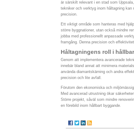
är särskilt relevant i en stad som Uppsa
tekniker och verktyg inom håltagning kan 
precision.
Ett viktigt område som hanteras med hjälp
större byggnationer, utan också mindre ren
jobba med professionellt anpassade verktyg
framgång. Denna precision och effektivitet
Håltagningens roll i hållba
Genom att implementera avancerade teknik
innebär bland annat att minimera materials
använda diamantskärning och andra effekt
precision och lite avfall.
Förutom den ekonomiska och miljömässiga 
Med avancerad utrustning ökar säkerheten be
Större projekt, såväl som mindre renoveringa
en förebild inom hållbart byggande.