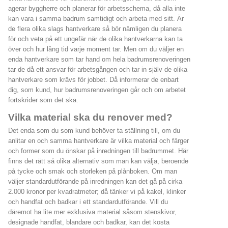
agerar byggherre och planerar för arbetsschema, då alla inte
kan vara i samma badrum samtidigt och arbeta med sitt. Är
de flera olika slags hantverkare så bör nämligen du planera
för och veta på ett ungefär när de olika hantverkarna kan ta
över och hur lång tid varje moment tar. Men om du väljer en
enda hantverkare som tar hand om hela badrumsrenoveringen
tar de då ett ansvar för arbetsgången och tar in själv de olika
hantverkare som krävs för jobbet. Då informerar de enbart
dig, som kund, hur badrumsrenoveringen går och om arbetet
fortskrider som det ska.
Vilka material ska du renover med?
Det enda som du som kund behöver ta ställning till, om du
anlitar en och samma hantverkare är vilka material och färger
och former som du önskar på inredningen till badrummet. Här
finns det rätt så olika alternativ som man kan välja, beroende
på tycke och smak och storleken på plånboken. Om man
väljer standardutförande på inredningen kan det gå på cirka
2.000 kronor per kvadratmeter; då tänker vi på kakel, klinker
och handfat och badkar i ett standardutförande. Vill du
däremot ha lite mer exklusiva material såsom stenskivor,
designade handfat, blandare och badkar, kan det kosta