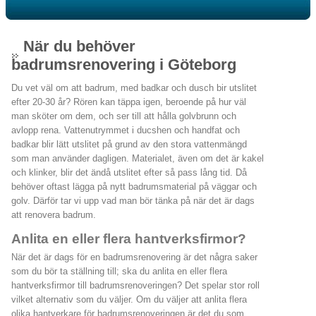
När du behöver
badrumsrenovering i Göteborg
Du vet väl om att badrum, med badkar och dusch bir utslitet
efter 20-30 år? Rören kan täppa igen, beroende på hur väl
man sköter om dem, och ser till att hålla golvbrunn och
avlopp rena. Vattenutrymmet i ducshen och handfat och
badkar blir lätt utslitet på grund av den stora vattenmängd
som man använder dagligen. Materialet, även om det är kakel
och klinker, blir det ändå utslitet efter så pass lång tid. Då
behöver oftast lägga på nytt badrumsmaterial på väggar och
golv. Därför tar vi upp vad man bör tänka på när det är dags
att renovera badrum.
Anlita en eller flera hantverksfirmor?
När det är dags för en badrumsrenovering är det några saker
som du bör ta ställning till; ska du anlita en eller flera
hantverksfirmor till badrumsrenoveringen? Det spelar stor roll
vilket alternativ som du väljer. Om du väljer att anlita flera
olika hantverkare för badrumsrenoveringen är det du som