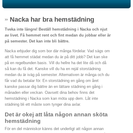
Nacka har bra hemstädning
Tveka inte längre! Beställ hemstädning i Nacka och njut
av livet. Få hemmet rent och fint medan du jobbar eller är
på semester. Det kan inte bli bättre.
Nacka erbjuder dig som bor där många fördelar. Vad sägs om
att få hemmet städat medan du är på ditt jobb? Det kan ske
på en regelbunden basis. Vill du hellre ha det lite då och då
så kan du få det. Kanske vill du ha en rejäl storstädning
medan du är iväg på semester. Alternativen är många och du
får vad du betalar för. En storstädning en gång om året
kanske passar dig bättre än en lättare städning en gång i
månaden eller veckan. Oavsett dina behov finns det
hemstädning i Nacka som kan möta upp dem. Låt inte
städning bli ett måste som tynger dina axlar.
Det är okej att låta någon annan sköta
hemstädning
För en del människor känns det underligt att någon annan