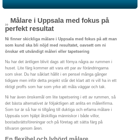
Målare i Uppsala med fokus på
perfekt resultat
Ni finner skickliga målare i Uppsala med fokus på att man
som kund ska bli nöjd med resultatet, oavsett om ni
önskar ett utvändigt måleri eller tapetsering
Nu har det äntligen blivit dags att förnya några av rummen i
huset. Lite färg kommer att vara ett par av förändringarna
som sker. Du har såklart hållit i en pensel många gånger
tidigare men inför detta projekt står det klart att ni vill ha in ett
riktigt proffs som har som yrke att måla väggar och tak.
Ni har även önskemål om lite tapetsering i ett av rummen, så
det bästa alternativet är följaktligen att anlita en målerifirma.
Som tur är så har ni tillgång till duktiga och erfarna målare i
Uppsala som hjälpt åtskilliga människor i både villor,
bostadsrättsföreningar och på företag att sätta färg på
tillvaron genom åren.
En flexibel och lyhörd målare