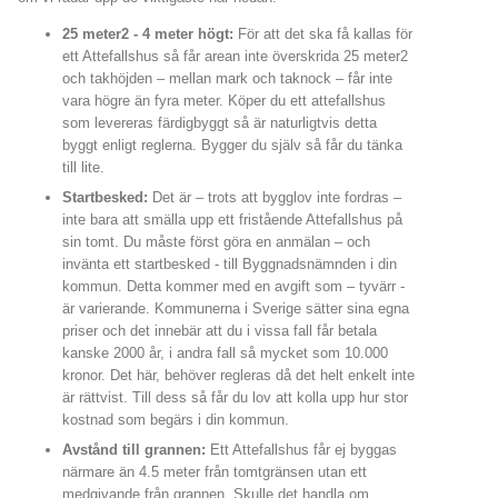
25 meter2 - 4 meter högt:
För att det ska få kallas för
ett Attefallshus så får arean inte överskrida 25 meter2
och takhöjden – mellan mark och taknock – får inte
vara högre än fyra meter. Köper du ett attefallshus
som levereras färdigbyggt så är naturligtvis detta
byggt enligt reglerna. Bygger du själv så får du tänka
till lite.
Startbesked:
Det är – trots att bygglov inte fordras –
inte bara att smälla upp ett fristående Attefallshus på
sin tomt. Du måste först göra en anmälan – och
invänta ett startbesked - till Byggnadsnämnden i din
kommun. Detta kommer med en avgift som – tyvärr -
är varierande. Kommunerna i Sverige sätter sina egna
priser och det innebär att du i vissa fall får betala
kanske 2000 år, i andra fall så mycket som 10.000
kronor. Det här, behöver regleras då det helt enkelt inte
är rättvist. Till dess så får du lov att kolla upp hur stor
kostnad som begärs i din kommun.
Avstånd till grannen:
Ett Attefallshus får ej byggas
närmare än 4.5 meter från tomtgränsen utan ett
medgivande från grannen. Skulle det handla om