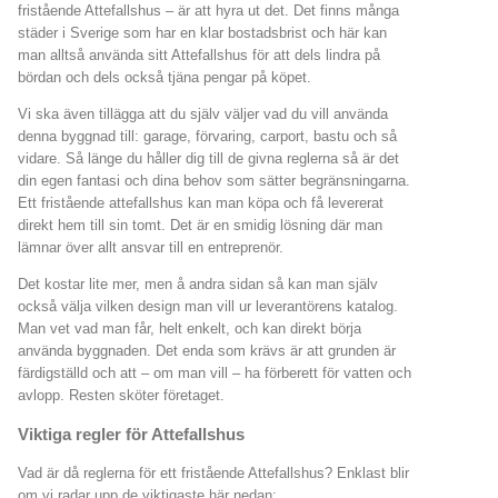
fristående Attefallshus – är att hyra ut det. Det finns många
städer i Sverige som har en klar bostadsbrist och här kan
man alltså använda sitt Attefallshus för att dels lindra på
bördan och dels också tjäna pengar på köpet.
Vi ska även tillägga att du själv väljer vad du vill använda
denna byggnad till: garage, förvaring, carport, bastu och så
vidare. Så länge du håller dig till de givna reglerna så är det
din egen fantasi och dina behov som sätter begränsningarna.
Ett fristående attefallshus kan man köpa och få levererat
direkt hem till sin tomt. Det är en smidig lösning där man
lämnar över allt ansvar till en entreprenör.
Det kostar lite mer, men å andra sidan så kan man själv
också välja vilken design man vill ur leverantörens katalog.
Man vet vad man får, helt enkelt, och kan direkt börja
använda byggnaden. Det enda som krävs är att grunden är
färdigställd och att – om man vill – ha förberett för vatten och
avlopp. Resten sköter företaget.
Viktiga regler för Attefallshus
Vad är då reglerna för ett fristående Attefallshus? Enklast blir
om vi radar upp de viktigaste här nedan: