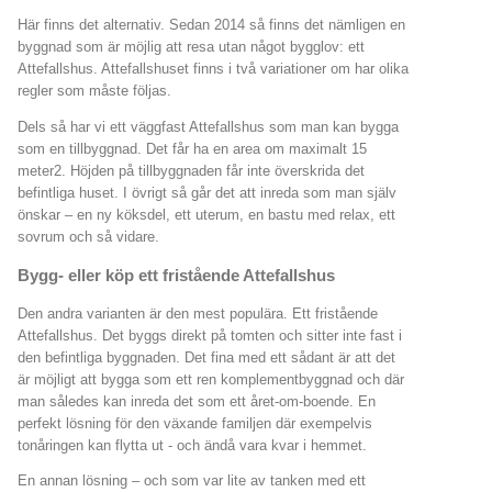
Här finns det alternativ. Sedan 2014 så finns det nämligen en
byggnad som är möjlig att resa utan något bygglov: ett
Attefallshus. Attefallshuset finns i två variationer om har olika
regler som måste följas.
Dels så har vi ett väggfast Attefallshus som man kan bygga
som en tillbyggnad. Det får ha en area om maximalt 15
meter2. Höjden på tillbyggnaden får inte överskrida det
befintliga huset. I övrigt så går det att inreda som man själv
önskar – en ny köksdel, ett uterum, en bastu med relax, ett
sovrum och så vidare.
Bygg- eller köp ett fristående Attefallshus
Den andra varianten är den mest populära. Ett fristående
Attefallshus. Det byggs direkt på tomten och sitter inte fast i
den befintliga byggnaden. Det fina med ett sådant är att det
är möjligt att bygga som ett ren komplementbyggnad och där
man således kan inreda det som ett året-om-boende. En
perfekt lösning för den växande familjen där exempelvis
tonåringen kan flytta ut - och ändå vara kvar i hemmet.
En annan lösning – och som var lite av tanken med ett