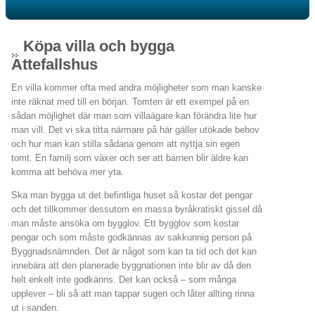
Köpa villa och bygga
Attefallshus
En villa kommer ofta med andra möjligheter som man kanske
inte räknat med till en början. Tomten är ett exempel på en
sådan möjlighet där man som villaägare kan förändra lite hur
man vill. Det vi ska titta närmare på här gäller utökade behov
och hur man kan stilla sådana genom att nyttja sin egen
tomt. En familj som växer och ser att barnen blir äldre kan
komma att behöva mer yta.
Ska man bygga ut det befintliga huset så kostar det pengar
och det tillkommer dessutom en massa byråkratiskt gissel då
man måste ansöka om bygglov. Ett bygglov som kostar
pengar och som måste godkännas av sakkunnig person på
Byggnadsnämnden. Det är något som kan ta tid och det kan
innebära att den planerade byggnationen inte blir av då den
helt enkelt inte godkänns. Det kan också – som många
upplever – bli så att man tappar sugen och låter allting rinna
ut i sanden.