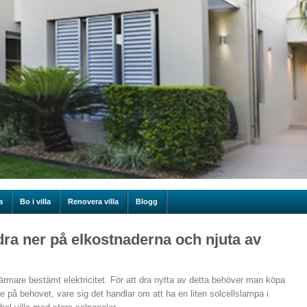
a
Bo i villa
Renovera villa
Blogg
 dra ner på elkostnaderna och njuta av
närmare bestämt elektricitet. För att dra nytta av detta behöver man köpa
nde på behovet, vare sig det handlar om att ha en liten solcellslampa i