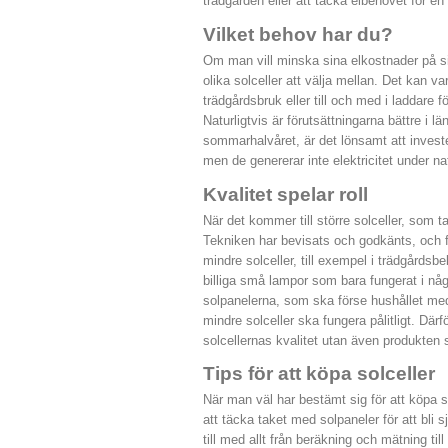
trädgården eller att täcka elbehovet för en 
Vilket behov har du?
Om man vill minska sina elkostnader på s
olika solceller att välja mellan. Det kan v
trädgårdsbruk eller till och med i laddare 
Naturligtvis är förutsättningarna bättre i 
sommarhalvåret, är det lönsamt att investera
men de genererar inte elektricitet under na
Kvalitet spelar roll
När det kommer till större solceller, som ta
Tekniken har bevisats och godkänts, och fö
mindre solceller, till exempel i trädgårdsb
billiga små lampor som bara fungerat i någ
solpanelerna, som ska förse hushållet med e
mindre solceller ska fungera pålitligt. Därf
solcellernas kvalitet utan även produkten 
Tips för att köpa solceller
När man väl har bestämt sig för att köpa so
att täcka taket med solpaneler för att bli s
till med allt från beräkning och mätning till