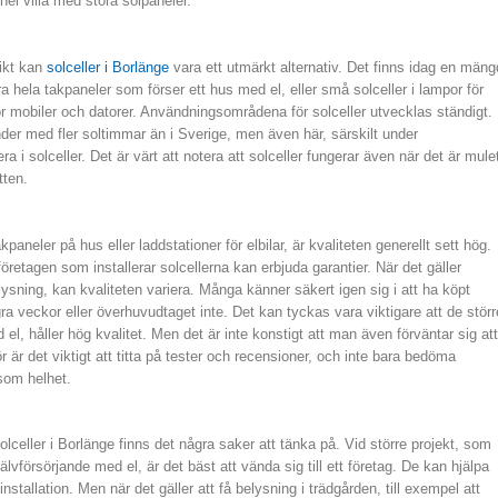
hel villa med stora solpaneler.
ikt kan
solceller i Borlänge
vara ett utmärkt alternativ. Det finns idag en mäng
ara hela takpaneler som förser ett hus med el, eller små solceller i lampor för
för mobiler och datorer. Användningsområdena för solceller utvecklas ständigt.
länder med fler soltimmar än i Sverige, men även här, särskilt under
 i solceller. Det är värt att notera att solceller fungerar även när det är mule
tten.
kpaneler på hus eller laddstationer för elbilar, är kvaliteten generellt sett hög.
retagen som installerar solcellerna kan erbjuda garantier. När det gäller
elysning, kan kvaliteten variera. Många känner säkert igen sig i att ha köpt
ra veckor eller överhuvudtaget inte. Det kan tyckas vara viktigare att de störr
l, håller hög kvalitet. Men det är inte konstigt att man även förväntar sig att
ör är det viktigt att titta på tester och recensioner, och inte bara bedöma
som helhet.
lceller i Borlänge finns det några saker att tänka på. Vid större projekt, som
jälvförsörjande med el, är det bäst att vända sig till ett företag. De kan hjälpa
 installation. Men när det gäller att få belysning i trädgården, till exempel att