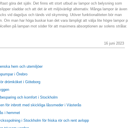
ftast göra det själv. Det finns ett stort utbud av lampor och belysning som
slipper sladdar och att det är ett miljövänligt alternativ. Många lampor är även
cks vid dagsljus och tänds vid skymning. Utöver funktionaliteten bör man
 Om man har höga buskar kan det vara lämpligt att välja lite högre lampor 
 solcellen på lampan mot söder för att maximera absorptionen av solens strålar.
16 juni 2023
venska hem och utemiljöer
epumpar i Örebro
 för drömköket i Göteborg
byggen
gibesparing och komfort i Stockholm
en för inbrott med skickliga låssmeder i Västerås
ås i hemmet
cksspolning i Stockholm för friska rör och rent avlopp