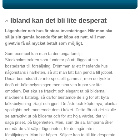
Ibland kan det bli lite desperat
Lägenheter och hus är stora investeringar. När man ska
sälja sitt gamla boende för att köpa ett nytt, vill man
givetvis få så mycket betalt som möjligt.
Som exempel kan man ta den unga familj i
Stockholmstrakten som funderar på att lägga ut sin
bostadsrätt till försäljning. Drömmen är ett fristående hus
någonstans i närheten, så att man lätt kan pendla till jobbet.
Deras bostadsrätt är inte speciellt gammal, men de tyckte
ändå att köksbelysningen med sina vita kupor var lite
omodern. Det ska se fräscht och elegant ut på bilderna i
mäklarens katalog, så därför bestämde de sig för att byta
köksbelysning. Sagt och gjort. De åkte och köpte nya, blanka
spotlights och monterade dem i köket. Detta för att det skulle
se attraktivt ut på bilderna och för att höja värdet, det vill
säga priset, på lägenheten. Men, som de sa, lamporna åker
ner när de väl säljer lägenheten, för de ingår inte i
försäljningen. Man blir häpen. Säljare kan ta till lite desperata