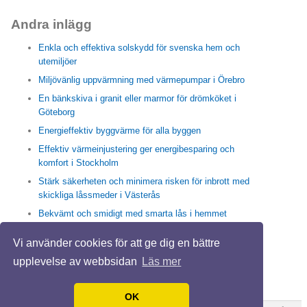
Andra inlägg
Enkla och effektiva solskydd för svenska hem och
utemiljöer
Miljövänlig uppvärmning med värmepumpar i Örebro
En bänkskiva i granit eller marmor för drömköket i
Göteborg
Energieffektiv byggvärme för alla byggen
Effektiv värmeinjustering ger energibesparing och
komfort i Stockholm
Stärk säkerheten och minimera risken för inbrott med
skickliga låssmeder i Västerås
Bekvämt och smidigt med smarta lås i hemmet
Enkla och effektiva sätt med högtrycksspolning i
Vi använder cookies för att ge dig en bättre
Stockholm för friska rör och rent avlopp
upplevelse av webbsidan
Läs mer
Trappstädning i Stockholm skapar en trivsam vardag
IMD ger hållbara energilösning för en BRF
OK