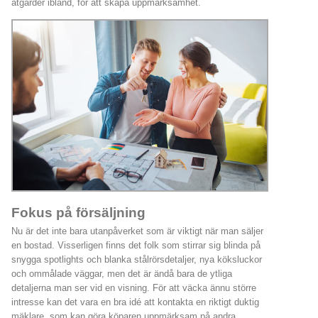
åtgärder ibland, för att skapa uppmärksamhet.
Fokus på försäljning
Nu är det inte bara utanpåverket som är viktigt när man säljer
en bostad. Visserligen finns det folk som stirrar sig blinda på
snygga spotlights och blanka stålrörsdetaljer, nya köksluckor
och ommålade väggar, men det är ändå bara de ytliga
detaljerna man ser vid en visning. För att väcka ännu större
intresse kan det vara en bra idé att kontakta en riktigt duktig
mäklare, som kan göra köparen uppmärksam på andra