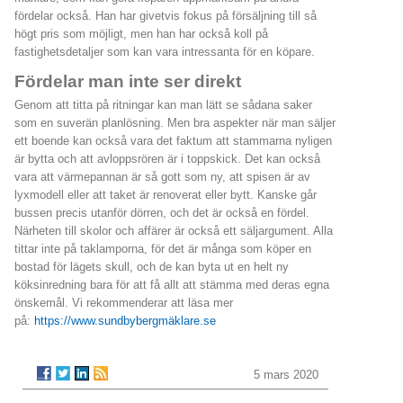
fördelar också. Han har givetvis fokus på försäljning till så
högt pris som möjligt, men han har också koll på
fastighetsdetaljer som kan vara intressanta för en köpare.
Fördelar man inte ser direkt
Genom att titta på ritningar kan man lätt se sådana saker
som en suverän planlösning. Men bra aspekter när man säljer
ett boende kan också vara det faktum att stammarna nyligen
är bytta och att avloppsrören är i toppskick. Det kan också
vara att värmepannan är så gott som ny, att spisen är av
lyxmodell eller att taket är renoverat eller bytt. Kanske går
bussen precis utanför dörren, och det är också en fördel.
Närheten till skolor och affärer är också ett säljargument. Alla
tittar inte på taklamporna, för det är många som köper en
bostad för lägets skull, och de kan byta ut en helt ny
köksinredning bara för att få allt att stämma med deras egna
önskemål. Vi rekommenderar att läsa mer
på:
https://www.sundbybergmäklare.se
5 mars 2020