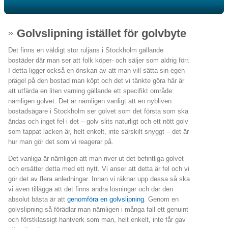
Golvslipning istället för golvbyte
Det finns en väldigt stor ruljans i Stockholm gällande
bostäder där man ser att folk köper- och säljer som aldrig förr.
I detta ligger också en önskan av att man vill sätta sin egen
prägel på den bostad man köpt och det vi tänkte göra här är
att utfärda en liten varning gällande ett specifikt område:
nämligen golvet. Det är nämligen vanligt att en nybliven
bostadsägare i Stockholm ser golvet som det första som ska
ändas och inget fel i det – golv slits naturligt och ett nött golv
som tappat lacken är, helt enkelt, inte särskilt snyggt – det är
hur man gör det som vi reagerar på.
Det vanliga är nämligen att man river ut det befintliga golvet
och ersätter detta med ett nytt. Vi anser att detta är fel och vi
gör det av flera anledningar. Innan vi räknar upp dessa så ska
vi även tillägga att det finns andra lösningar och där den
absolut bästa är att
genomföra en golvslipning
. Genom en
golvslipning så förädlar man nämligen i många fall ett genuint
och förstklassigt hantverk som man, helt enkelt, inte får gav