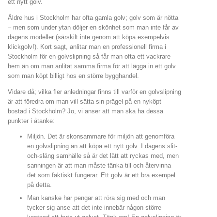
ett nytt golv.
Äldre hus i Stockholm har ofta gamla golv; golv som är nötta
– men som under ytan döljer en skönhet som man inte får av
dagens modeller (särskilt inte genom att köpa exempelvis
klickgolv!). Kort sagt, anlitar man en professionell firma i
Stockholm för en golvslipning så får man ofta ett vackrare
hem än om man anlitat samma firma för att lägga in ett golv
som man köpt billigt hos en större bygghandel.
Vidare då; vilka fler anledningar finns till varför en golvslipning
är att föredra om man vill sätta sin prägel på en nyköpt
bostad i Stockholm? Jo, vi anser att man ska ha dessa
punkter i åtanke:
Miljön. Det är skonsammare för miljön att genomföra
en golvslipning än att köpa ett nytt golv. I dagens slit-
och-släng samhälle så är det lätt att ryckas med, men
sanningen är att man måste tänka till och återvinna
det som faktiskt fungerar. Ett golv är ett bra exempel
på detta.
Man kanske har pengar att röra sig med och man
tycker sig anse att det inte innebär någon större