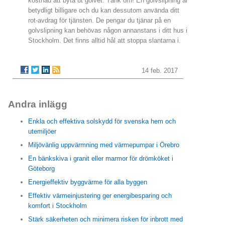
kostnad att byta ut golvet. Tänk om! En golvslipning är
betydligt billigare och du kan dessutom använda ditt
rot-avdrag för tjänsten. De pengar du tjänar på en
golvslipning kan behövas någon annanstans i ditt hus i
Stockholm. Det finns alltid hål att stoppa slantarna i.
14 feb. 2017
Andra inlägg
Enkla och effektiva solskydd för svenska hem och
utemiljöer
Miljövänlig uppvärmning med värmepumpar i Örebro
En bänkskiva i granit eller marmor för drömköket i
Göteborg
Energieffektiv byggvärme för alla byggen
Effektiv värmeinjustering ger energibesparing och
komfort i Stockholm
Stärk säkerheten och minimera risken för inbrott med