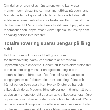
Om du har erfarenhet av fönsterrenovering kan vissa
moment, som skrapning och målning, utföras på egen hand.
Men det är lätt att göra fel och det är därför alltid klokt att
anlita en erfaren hantverkare för bästa resultat. Speciellt när
det kommer till PVC-fönster krävs kvalificerad hjälp, eftersom
reparationer och utbyte oftast kräver specialistkunskap som
en vanlig person inte besitter.
Totalrenovering sparar pengar på lång
sikt
Det finns flera anledningar till att genomföra en
fönsterrenovering, varav den främsta är att minska
uppvärmningskostnaderna. Genom att isolera äldre träfönster
och eliminera drag minskar energiförbrukningen och
inomhusklimatet förbättras. Det finns olika sätt att spara
pengar genom att förbättra fönstrens isolering. Först och
främst bör du överväga vilken typ av fönster du har och i
vilket skick de är. Moderna fönstertyper ger möjlighet att byta
ut glasen mot energieffektiva alternativ, vilket garanterar lägre
uppvärmningskostnader under höst- och vinterhalvåret. PVC-
ramar är särskilt lämpliga för detta scenario. Genom att byta
ut glasen mot energieffektiva glas tillsammans med de