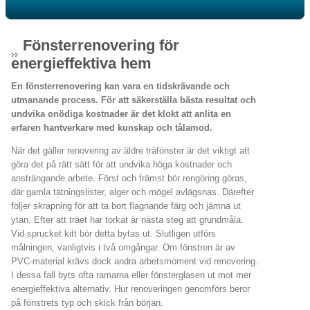
Fönsterrenovering för
energieffektiva hem
En fönsterrenovering kan vara en tidskrävande och
utmanande process. För att säkerställa bästa resultat och
undvika onödiga kostnader är det klokt att anlita en
erfaren hantverkare med kunskap och tålamod.
När det gäller renovering av äldre träfönster är det viktigt att
göra det på rätt sätt för att undvika höga kostnader och
ansträngande arbete. Först och främst bör rengöring göras,
där gamla tätningslister, alger och mögel avlägsnas. Därefter
följer skrapning för att ta bort flagnande färg och jämna ut
ytan. Efter att träet har torkat är nästa steg att grundmåla.
Vid sprucket kitt bör detta bytas ut. Slutligen utförs
målningen, vanligtvis i två omgångar. Om fönstren är av
PVC-material krävs dock andra arbetsmoment vid renovering.
I dessa fall byts ofta ramarna eller fönsterglasen ut mot mer
energieffektiva alternativ. Hur renoveringen genomförs beror
på fönstrets typ och skick från början.