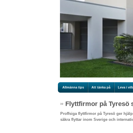
Allmänna tips
Att tänka på
Leva i vill
Flyttfirmor på Tyresö 
Proffsiga flyttfirmor på Tyresö ger hjä
säkra flyttar inom Sverige och internatio