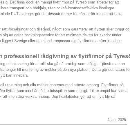
ssig. Det finns dock en mängd flyttfirmor på Tyresö som arbetar för att
 bara transport och bärhjälp, utan också kostnadseffektiva lösningar
talade RUT-avdraget gör det dessutom mer förmånligt för kunder att boka
ar rätt försäkringar och tillstånd, något som garanterar att flytten sker tryggt oc
a sig av deras packningsservice för att minimera risken för skador under
igger i Sverige eller utomlands anpassar sig flyttfirmorna efter kundens
h professionell rådgivning av flyttfirmor på Tyres
ing och planering för att allt ska gå så smidigt som möjligt. Tjänsterna kan
 kartonger till montering av möbler på den nya platsen. Detta gör det lättare fö
lytt kan innebära.
tt all utrustning och alla möbler hanteras med största omsorg. Flyttfirmor på
ra flyttar som innebär så lite tidsspillan som möjligt. Till exempel kan vissa
ör att inte störa verksamheten. Den flexibiliteten gör att en flytt blir så
4 jan. 2025