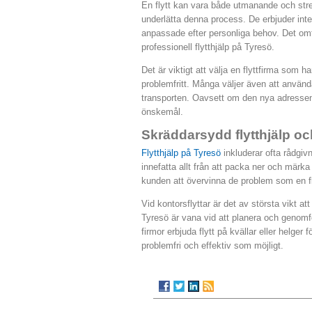
En flytt kan vara både utmanande och stre
underlätta denna process. De erbjuder inte
anpassade efter personliga behov. Det om
professionell flytthjälp på Tyresö.
Det är viktigt att välja en flyttfirma som h
problemfritt. Många väljer även att använd
transporten. Oavsett om den nya adressen l
önskemål.
Skräddarsydd flytthjälp oc
Flytthjälp på Tyresö
inkluderar ofta rådgivn
innefatta allt från att packa ner och märka
kunden att övervinna de problem som en f
Vid kontorsflyttar är det av största vikt a
Tyresö är vana vid att planera och genomfö
firmor erbjuda flytt på kvällar eller helger f
problemfri och effektiv som möjligt.