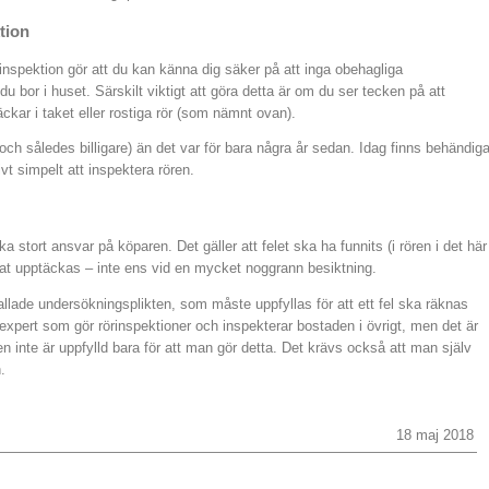
tion
inspektion gör att du kan känna dig säker på att inga obehagliga
bor i huset. Särskilt viktigt att göra detta är om du ser tecken på att
äckar i taket eller rostiga rör (som nämnt ovan).
(och således billigare) än det var för bara några år sedan. Idag finns behändig
vt simpelt att inspektera rören.
a stort ansvar på köparen. Det gäller att felet ska ha funnits (i rören i det här
kunnat upptäckas – inte ens vid en mycket noggrann besiktning.
llade undersökningsplikten, som måste uppfyllas för att ett fel ska räknas
 expert som gör rörinspektioner och inspekterar bostaden i övrigt, men det är
ten inte är uppfylld bara för att man gör detta. Det krävs också att man själv
n.
18 maj 2018