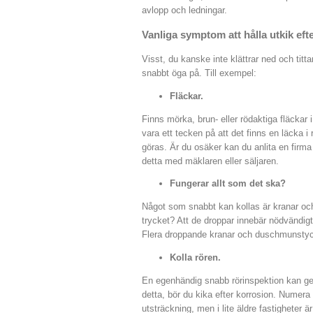
avlopp och ledningar.
Vanliga symptom att hålla utkik eft
Visst, du kanske inte klättrar ned och titt
snabbt öga på. Till exempel:
Fläckar.
Finns mörka, brun- eller rödaktiga fläckar
vara ett tecken på att det finns en läcka 
göras. Är du osäker kan du anlita en firma
detta med mäklaren eller säljaren.
Fungerar allt som det ska?
Något som snabbt kan kollas är kranar oc
trycket? Att de droppar innebär nödvändigt
Flera droppande kranar och duschmunstyck
Kolla rören.
En egenhändig snabb rörinspektion kan ge 
detta, bör du kika efter korrosion. Numera 
utsträckning, men i lite äldre fastigheter ä