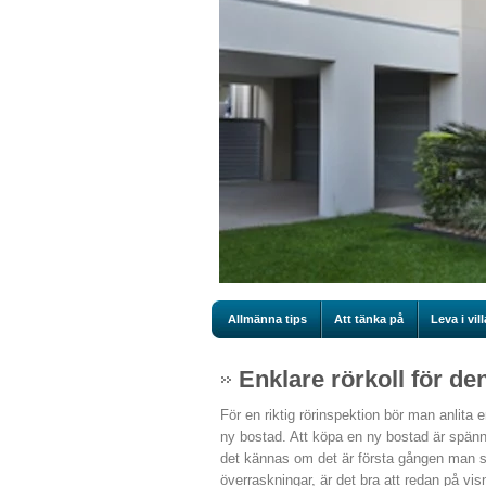
Allmänna tips
Att tänka på
Leva i vill
Enklare rörkoll för d
För en riktig rörinspektion bör man anlita 
ny bostad. Att köpa en ny bostad är spänn
det kännas om det är första gången man ska
överraskningar, är det bra att redan på vi