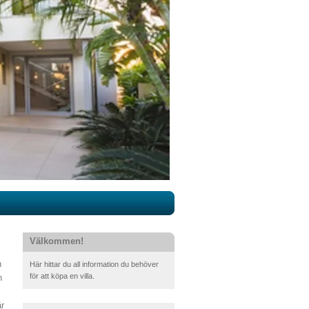
Välkommen!
n
Här hittar du all information du behöver
för att köpa en villa.
n
är