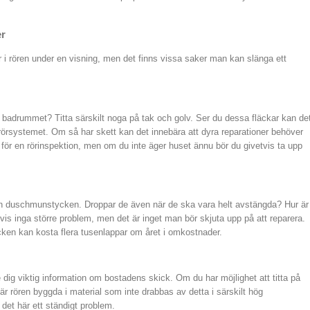
er
ar i rören under en visning, men det finns vissa saker man kan slänga ett
 i badrummet? Titta särskilt noga på tak och golv. Ser du dessa fläckar kan de
i rörsystemet. Om så har skett kan det innebära att dyra reparationer behöver
 för en rörinspektion, men om du inte äger huset ännu bör du givetvis ta upp
h duschmunstycken. Droppar de även när de ska vara helt avstängda? Hur är
vis inga större problem, men det är inget man bör skjuta upp på att reparera.
en kan kosta flera tusenlappar om året i omkostnader.
dig viktig information om bostadens skick. Om du har möjlighet att titta på
är rören byggda i material som inte drabbas av detta i särskilt hög
r det här ett ständigt problem.