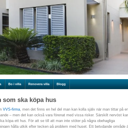
a
Bo i villa
Renovera villa
Blogg
en som ska köpa hus
en
VVS-firma
, men det finns en hel del man kan kolla själv när man tittar på e
ande – men det kan också vara förenat med vissa risker. Särskilt nervöst ka
 köpa ett hus. För att se till att man inte stöter på några obehagliga
sningen hålla utkik efter tecken på problem med huset. Ett betydande område 