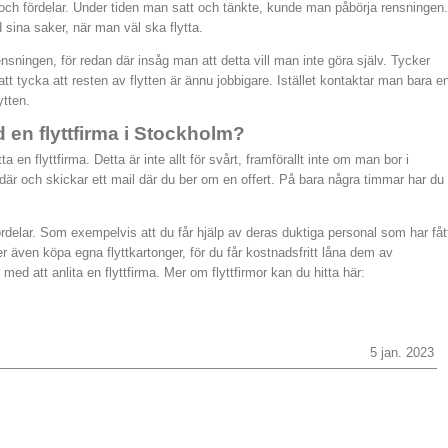
ch fördelar. Under tiden man satt och tänkte, kunde man påbörja rensningen.
 sina saker, när man väl ska flytta.
sningen, för redan där insåg man att detta vill man inte göra själv. Tycker
t tycka att resten av flytten är ännu jobbigare. Istället kontaktar man bara e
ytten.
d en flyttfirma i Stockholm?
a en flyttfirma. Detta är inte allt för svårt, framförallt inte om man bor i
 där och skickar ett mail där du ber om en offert. På bara några timmar har du
ördelar. Som exempelvis att du får hjälp av deras duktiga personal som har fåt
r även köpa egna flyttkartonger, för du får kostnadsfritt låna dem av
r med att anlita en flyttfirma. Mer om flyttfirmor kan du hitta här:
5 jan. 2023