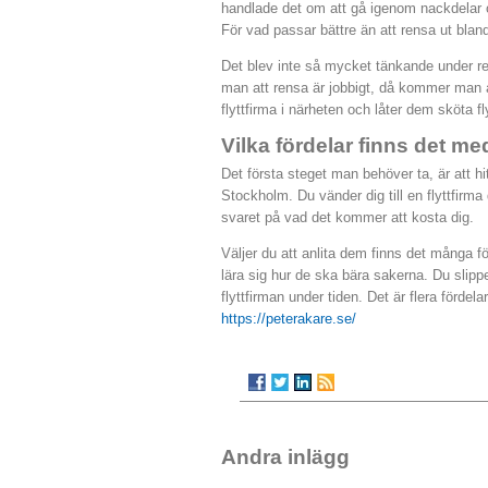
handlade det om att gå igenom nackdelar o
För vad passar bättre än att rensa ut bland
Det blev inte så mycket tänkande under ren
man att rensa är jobbigt, då kommer man at
flyttfirma i närheten och låter dem sköta fl
Vilka fördelar finns det me
Det första steget man behöver ta, är att hitt
Stockholm. Du vänder dig till en flyttfirma
svaret på vad det kommer att kosta dig.
Väljer du att anlita dem finns det många f
lära sig hur de ska bära sakerna. Du slippe
flyttfirman under tiden. Det är flera fördela
https://peterakare.se/
Andra inlägg