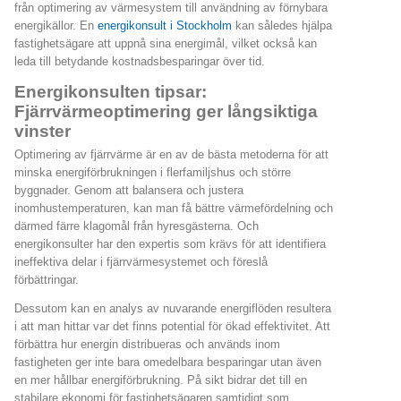
från optimering av värmesystem till användning av förnybara
energikällor. En
energikonsult i Stockholm
kan således hjälpa
fastighetsägare att uppnå sina energimål, vilket också kan
leda till betydande kostnadsbesparingar över tid.
Energikonsulten tipsar:
Fjärrvärmeoptimering ger långsiktiga
vinster
Optimering av fjärrvärme är en av de bästa metoderna för att
minska energiförbrukningen i flerfamiljshus och större
byggnader. Genom att balansera och justera
inomhustemperaturen, kan man få bättre värmefördelning och
därmed färre klagomål från hyresgästerna. Och
energikonsulter har den expertis som krävs för att identifiera
ineffektiva delar i fjärrvärmesystemet och föreslå
förbättringar.
Dessutom kan en analys av nuvarande energiflöden resultera
i att man hittar var det finns potential för ökad effektivitet. Att
förbättra hur energin distribueras och används inom
fastigheten ger inte bara omedelbara besparingar utan även
en mer hållbar energiförbrukning. På sikt bidrar det till en
stabilare ekonomi för fastighetsägaren samtidigt som