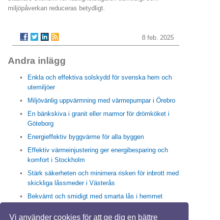
miljöpåverkan reduceras betydligt.
8 feb. 2025
Andra inlägg
Enkla och effektiva solskydd för svenska hem och
utemiljöer
Miljövänlig uppvärmning med värmepumpar i Örebro
En bänkskiva i granit eller marmor för drömköket i
Göteborg
Energieffektiv byggvärme för alla byggen
Effektiv värmeinjustering ger energibesparing och
komfort i Stockholm
Stärk säkerheten och minimera risken för inbrott med
skickliga låssmeder i Västerås
Bekvämt och smidigt med smarta lås i hemmet
Enkla och effektiva sätt med högtrycksspolning i
Vi använder cookies för att ge dig en bättre
Stockholm för friska rör och rent avlopp