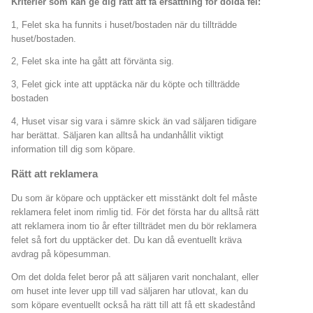
Kriterier som kan ge dig rätt att få ersättning för dolda fel:
1, Felet ska ha funnits i huset/bostaden när du tillträdde
huset/bostaden.
2, Felet ska inte ha gått att förvänta sig.
3, Felet gick inte att upptäcka när du köpte och tillträdde
bostaden
4, Huset visar sig vara i sämre skick än vad säljaren tidigare
har berättat. Säljaren kan alltså ha undanhållit viktigt
information till dig som köpare.
Rätt att reklamera
Du som är köpare och upptäcker ett misstänkt dolt fel måste
reklamera felet inom rimlig tid. För det första har du alltså rätt
att reklamera inom tio år efter tillträdet men du bör reklamera
felet så fort du upptäcker det. Du kan då eventuellt kräva
avdrag på köpesumman.
Om det dolda felet beror på att säljaren varit nonchalant, eller
om huset inte lever upp till vad säljaren har utlovat, kan du
som köpare eventuellt också ha rätt till att få ett skadestånd