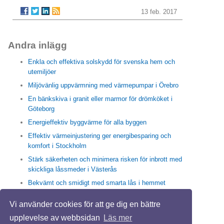
13 feb. 2017
Andra inlägg
Enkla och effektiva solskydd för svenska hem och
utemiljöer
Miljövänlig uppvärmning med värmepumpar i Örebro
En bänkskiva i granit eller marmor för drömköket i
Göteborg
Energieffektiv byggvärme för alla byggen
Effektiv värmeinjustering ger energibesparing och
komfort i Stockholm
Stärk säkerheten och minimera risken för inbrott med
skickliga låssmeder i Västerås
Bekvämt och smidigt med smarta lås i hemmet
Enkla och effektiva sätt med högtrycksspolning i
Vi använder cookies för att ge dig en bättre
Stockholm för friska rör och rent avlopp
upplevelse av webbsidan
Läs mer
Trappstädning i Stockholm skapar en trivsam vardag