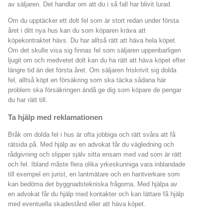
av säljaren. Det handlar om att du i så fall har blivit lurad.
Om du upptäcker ett dolt fel som är stort redan under första
året i ditt nya hus kan du som köparen kräva att
köpekontraktet hävs. Du har alltså rätt att häva hela köpet.
Om det skulle visa sig finnas fel som säljaren uppenbarligen
ljugit om och medvetet dolt kan du ha rätt att häva köpet efter
längre tid än det första året. Om säljaren friskrivit sig dolda
fel, alltså köpt en försäkring som ska täcka sådana här
problem ska försäkringen ändå ge dig som köpare de pengar
du har rätt till.
Ta hjälp med reklamationen
Bråk om dolda fel i hus är ofta jobbiga och rätt svåra att få
rätsida på. Med hjälp av en advokat får du vägledning och
rådgivning och slipper själv sitta ensam med vad som är rätt
och fel. Ibland måste flera olika yrkeskunniga vara inblandade
till exempel en jurist, en lantmätare och en hantverkare som
kan bedöma det byggnadstekniska frågorna. Med hjälpa av
en advokat får du hjälp med kontakter och kan lättare få hjälp
med eventuella skadestånd eller att häva köpet.