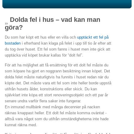
Dolda fel i hus – vad kan man
göra?
Du som har köpt ett hus eller en villa och
upptäckt ett fel på
bostaden
i efterhand kan klaga på felet i upp till tio år efter att
du tog över huset. Ett fel som fanns i huset men inte gick att
upptäcka vid köpet brukar kallas för “dolt fel”.
För att ha möjlighet att få ersättning för ett dolt fel måste du
som köpare ha gjort en noggrann besiktning innan köpet. Det
dolda felet måste naturligtvis ha funnits i huset redan när du
köpte det. Det måste vara ett fel som inte heller borde uppstå
utifrån husets ålder, konstruktions eller skick. Du kan
självklart inte köpa ett stort renoveringsobjekt och ett par år
senare undra varför flera saker inte fungerar.
En inmurad mullbänk med många decennier på nacken
räknas knappast heller. Ett dolt fel måste komma oväntat -
alltså vara något som du utifrån omständigheterna inte hade
kunnat räkna med.