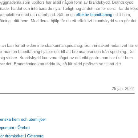
yggnaderna som uppförs har alltid någon form av brandskydd. Brandskydd
gnader ha det och inte bara de nya. Turligt nog är det inte för sent. Har du köpt
komplettera med ett i efterhand. Sätt in en
effektiv brandtätning
i ditt hem,
dtätning i ditt hem. Med deras hjälp får du ett effektivt brandskydd som gör det
 man kan för att elden inte ska kunna sprida sig. Som ni säkert redan vet har e
r man en brandtätning hjälper det till att bromsa branden från spridning. Det
a sig vidare. Brandskydd kan vara något av det viktigaste man har i sitt hem.
det. Brandtätning kan rädda liv, så låt alltid proffsen se till att ditt
25 jan. 2022
venska hem och utemiljöer
epumpar i Örebro
 för drömköket i Göteborg