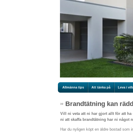
Allmänna tips
Att tänka på
Leva i vill
Brandtätning kan rädda
Vill ni veta att ni har gjort allt för at
ni att skaffa brandtätning har ni något
Har du nyligen köpt en äldre bostad som i