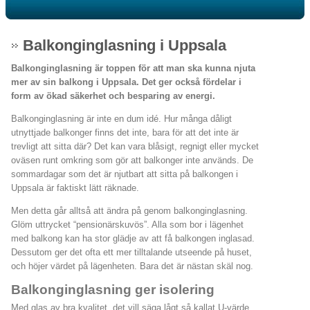
Balkonginglasning i Uppsala
Balkonginglasning är toppen för att man ska kunna njuta
mer av sin balkong i Uppsala. Det ger också fördelar i
form av ökad säkerhet och besparing av energi.
Balkonginglasning är inte en dum idé. Hur många dåligt
utnyttjade balkonger finns det inte, bara för att det inte är
trevligt att sitta där? Det kan vara blåsigt, regnigt eller mycket
oväsen runt omkring som gör att balkonger inte används. De
sommardagar som det är njutbart att sitta på balkongen i
Uppsala är faktiskt lätt räknade.
Men detta går alltså att ändra på genom balkonginglasning.
Glöm uttrycket “pensionärskuvös”. Alla som bor i lägenhet
med balkong kan ha stor glädje av att få balkongen inglasad.
Dessutom ger det ofta ett mer tilltalande utseende på huset,
och höjer värdet på lägenheten. Bara det är nästan skäl nog.
Balkonginglasning ger isolering
Med glas av bra kvalitet, det vill säga lågt så kallat U-värde,