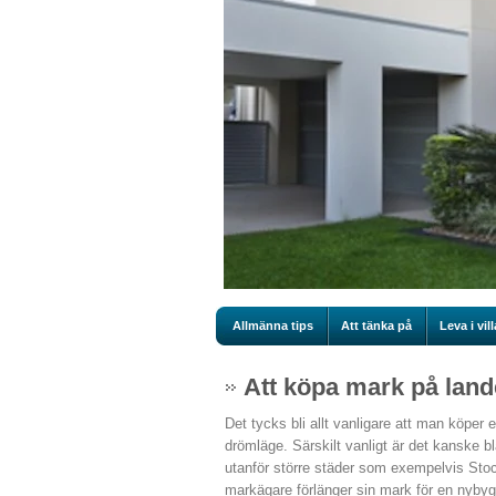
Allmänna tips
Att tänka på
Leva i vill
Att köpa mark på lande
Det tycks bli allt vanligare att man köper e
drömläge. Särskilt vanligt är det kanske b
utanför större städer som exempelvis Stock
markägare förlänger sin mark för en nyby