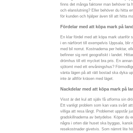
finns det många faktorer man behöver ta hä
och elanslutning? Eller behöver du hitta en
för kunden och hjälper även till att hitta m
Fördelar med att köpa mark på lan
En klar fördel med att köpa mark utanför s
i en närförort till exempelvis Uppsala, b
med bil norrut. Kostnaderna per hektar, e
befinner sig rent geografiskt i landet. Hit
drömhus till ett mycket bra pris. En annan s
sjötomt med ett envåningshus? Förmodlige
vänta lägen på att rätt bostad ska dyka u
inte är alltför kräsen med läget.
Nackdelar med att köpa mark på la
Visst är det kul att själv få utforma sin
Ett vanligt problem som kan vara svårt att l
villiga att resa långt. Problemet uppstår 
gradskillnaderna av betydelse. Köper du e
några i orten där huset ska byggas, kanske
resekostnader givetvis. Som nämnt lite hö