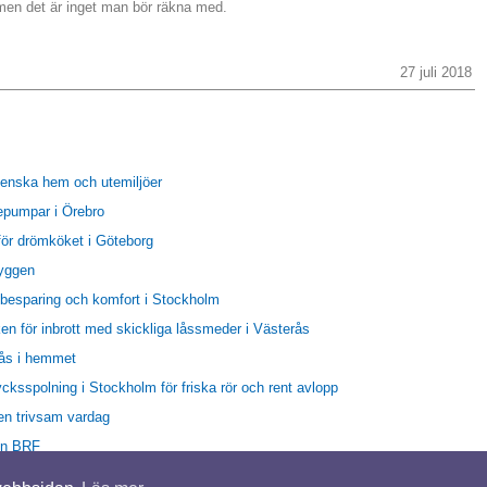
 men det är inget man bör räkna med.
27 juli 2018
venska hem och utemiljöer
epumpar i Örebro
 för drömköket i Göteborg
byggen
gibesparing och komfort i Stockholm
en för inbrott med skickliga låssmeder i Västerås
ås i hemmet
cksspolning i Stockholm för friska rör och rent avlopp
en trivsam vardag
 en BRF