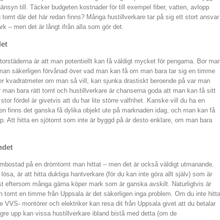
nsyn till. Täcker budgeten kostnader för till exempel fiber, vatten, avlopp
 tomt där det här redan finns? Många hustillverkare tar på sig ett stort ansvar
ark – men det är långt ifrån alla som gör det.
det
torstäderna är att man potentiellt kan få väldigt mycket för pengarna. Bor ma
lir man säkerligen förvånad över vad man kan få om man bara tar sig en timme
ller kvadratmeter om man så vill, kan sjunka drastiskt beroende på var man
tar man bara rätt tomt och hustillverkare är chanserna goda att man kan få sitt
tor fördel är givetvis att du har lite större valfrihet. Kanske vill du ha en
n finns det ganska få dylika objekt ute på marknaden idag, och man kan få
pp. Att hitta en sjötomt som inte är byggd på är desto enklare, om man bara
ndet
 drömbostad på en drömtomt man hittat – men det är också väldigt utmanande.
ösa, är att hitta duktiga hantverkare (för du kan inte göra allt själv) som är
just eftersom många gärna köper mark som är ganska avskilt. Naturligtvis är
n tomt en timme från Uppsala är det säkerligen inga problem. Om du inte hitta
 VVS- montörer och elektriker kan resa dit från Uppsala givet att du betalar
gre upp kan vissa hustillverkare ibland bistå med detta (om de