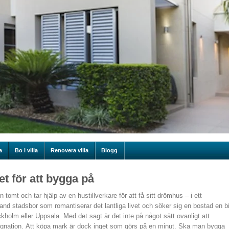
a
Bo i villa
Renovera villa
Blogg
t för att bygga på
n tomt och tar hjälp av en hustillverkare för att få sitt drömhus – i ett
land stadsbor som romantiserar det lantliga livet och söker sig en bostad en bi
holm eller Uppsala. Med det sagt är det inte på något sätt ovanligt att
ggnation. Att köpa mark är dock inget som görs på en minut. Ska man bygga