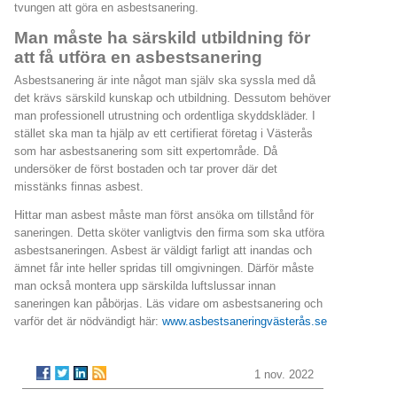
tvungen att göra en asbestsanering.
Man måste ha särskild utbildning för
att få utföra en asbestsanering
Asbestsanering är inte något man själv ska syssla med då
det krävs särskild kunskap och utbildning. Dessutom behöver
man professionell utrustning och ordentliga skyddskläder. I
stället ska man ta hjälp av ett certifierat företag i Västerås
som har asbestsanering som sitt expertområde. Då
undersöker de först bostaden och tar prover där det
misstänks finnas asbest.
Hittar man asbest måste man först ansöka om tillstånd för
saneringen. Detta sköter vanligtvis den firma som ska utföra
asbestsaneringen. Asbest är väldigt farligt att inandas och
ämnet får inte heller spridas till omgivningen. Därför måste
man också montera upp särskilda luftslussar innan
saneringen kan påbörjas. Läs vidare om asbestsanering och
varför det är nödvändigt här:
www.asbestsaneringvästerås.se
1 nov. 2022