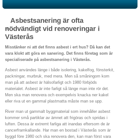
Asbestsanering är ofta
nödvändigt vid renoveringar i
Västerås
Misstänker ni att det finns asbest i ert hus? Då kan det
vara klokt att göra en sanering. Det finns företag som är
specialiserade på asbestsanering i Västerås.
Asbest användes länge i både isolering, kakelfog, fönsterkit,
packningar, murbruk, med mera. Men så småningom kom
man på att asbest är hälsofarligt och 1980 förbjöds
materialet. Asbest är inte farligt så länge man inte rör det.
Men ska man renovera och exempelvis knacka ner kakel
eller riva ut en gammal plastmatta måste man se upp.
River man ut gammalt byggmaterial som innehåller asbest
kommer små partiklar av ämnet att frigöras och spridas i
luften. Dessa är extremt farliga att inandas eftersom de är
cancerframkallande. Har man en bostad i Västerås som är
byggd före 1980 och ska renovera den, kan man först vara