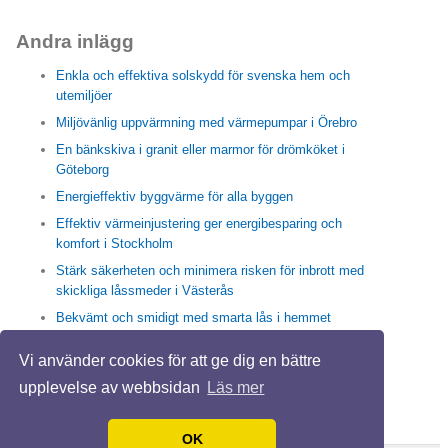
Andra inlägg
Enkla och effektiva solskydd för svenska hem och
utemiljöer
Miljövänlig uppvärmning med värmepumpar i Örebro
En bänkskiva i granit eller marmor för drömköket i
Göteborg
Energieffektiv byggvärme för alla byggen
Effektiv värmeinjustering ger energibesparing och
komfort i Stockholm
Stärk säkerheten och minimera risken för inbrott med
skickliga låssmeder i Västerås
Bekvämt och smidigt med smarta lås i hemmet
Enkla och effektiva sätt med högtrycksspolning i
Vi använder cookies för att ge dig en bättre
Stockholm för friska rör och rent avlopp
upplevelse av webbsidan
Läs mer
Trappstädning i Stockholm skapar en trivsam vardag
IMD ger hållbara energilösning för en BRF
OK